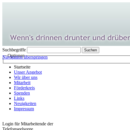
Suchbegriffe
Optionen
Navigation überspringen
Startseite
Unser Angebot
Wir über uns
Mitarbeit
Förderkreis
Spenden
Links
Neuigkeiten
Impressum
Login für Mitarbeitende der
Telefonseelsorge