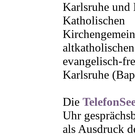
Karlsruhe und 
Katholischen
Kirchengemeind
altkatholische
evangelisch-fr
Karlsruhe (Bapt
Die
TelefonSee
Uhr gesprächsbe
als Ausdruck de