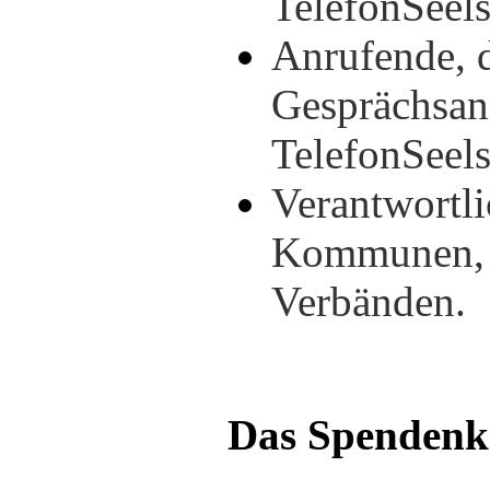
TelefonSeels
Anrufende, d
Gesprächsan
TelefonSeels
Verantwortli
Kommunen, I
Verbänden.
Das Spendenko