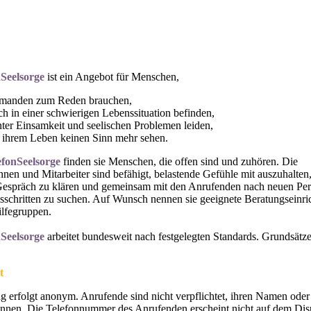
nSeelsorge
ist ein Angebot für Menschen,
emanden zum Reden brauchen,
ich in einer schwierigen Lebenssituation befinden,
nter Einsamkeit und seelischen Problemen leiden,
n ihrem Leben keinen Sinn mehr sehen.
efonSeelsorge
finden sie Menschen, die offen sind und zuhören. Die
innen und Mitarbeiter sind befähigt, belastende Gefühle mit auszuhalten
espräch zu klären und gemeinsam mit den Anrufenden nach neuen Per
schritten zu suchen. Auf Wunsch nennen sie geeignete Beratungseinr
ilfegruppen.
nSeelsorge
arbeitet bundesweit nach festgelegten Standards. Grundsätze
t
g erfolgt anonym. Anrufende sind nicht verpflichtet, ihren Namen oder
nnen. Die Telefonnummer des Anrufenden erscheint nicht auf dem Dis