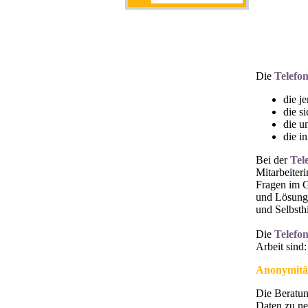
Die
Telefo
die j
die s
die u
die i
Bei der
Tel
Mitarbeiter
Fragen im G
und Lösungs
und Selbsth
Die
Telefo
Arbeit sind:
Anonymitä
Die Beratun
Daten zu ne