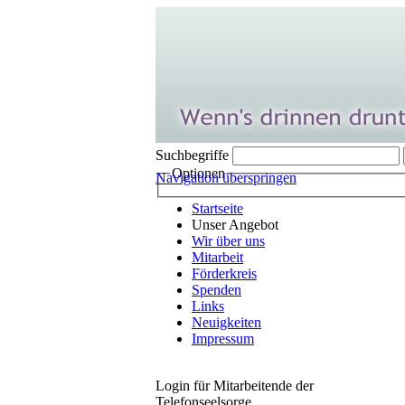
Suchbegriffe
Optionen
Navigation überspringen
Startseite
Unser Angebot
Wir über uns
Mitarbeit
Förderkreis
Spenden
Links
Neuigkeiten
Impressum
Login für Mitarbeitende der
Telefonseelsorge