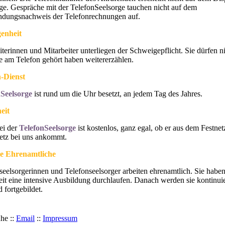
ge. Gespräche mit der TelefonSeelsorge tauchen nicht auf dem
ndungsnachweis der Telefonrechnungen auf.
enheit
iterinnen und Mitarbeiter unterliegen der Schweigepflicht. Sie dürfen n
e am Telefon gehört haben weitererzählen.
-Dienst
nSeelsorge
ist rund um die Uhr besetzt, an jedem Tag des Jahres.
eit
ei der
TelefonSeelsorge
ist kostenlos, ganz egal, ob er aus dem Festne
etz bei uns ankommt.
rte Ehrenamtliche
seelsorgerinnen und Telefonseelsorger arbeiten ehrenamtlich. Sie habe
keit eine intensive Ausbildung durchlaufen. Danach werden sie kontinuie
d fortgebildet.
he ::
Email
::
Impressum