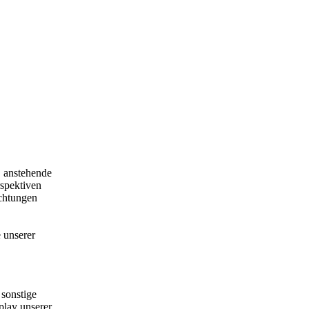
, anstehende
spektiven
ichtungen
 unserer
 sonstige
play unserer