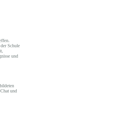
ffen.
 der Schule
t,
gnisse und
bildeten
 Chat und