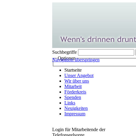
Suchbegriffe
Optionen
Navigation überspringen
Startseite
Unser Angebot
Wir über uns
Mitarbeit
Förderkreis
Spenden
Links
Neuigkeiten
Impressum
Login für Mitarbeitende der
Telefonseelsorge