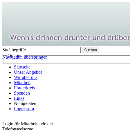
Suchbegriffe
Optionen
Navigation überspringen
Startseite
Unser Angebot
Wir über uns
Mitarbeit
Förderkreis
Spenden
Links
Neuigkeiten
Impressum
Login für Mitarbeitende der
Telefonseelsorge